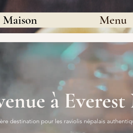
Maison
Menu
venue à Everes
ère destination pour les raviolis népalais authenti