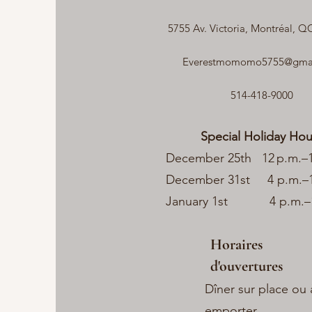
5755 Av. Victoria, Montréal, 
Everestmomomo5755@gma
514-418-9000
​
Special Holiday Hou
December 25th 12 p.m.–1
December 31st 4 p.m.–1
January 1st 4 p.m.–12
Horaires
d'ouvertures
Dîner sur place ou 
emporter