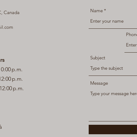
Name
QC, Canada
il.com
Phon
Subject
rs
0:00 p.m.
2:00 p.m.
Message
:00 p.m.
à